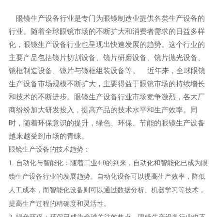
眼镜生产设备行业是专门为眼镜制造业提供各类生产设备的
行业。随着全球眼镜市场的不断扩大和消费者需求的日益多样
化，眼镜生产设备行业也呈现出快速发展的趋势。这个行业的
主要产品包括镜片切割设备、镜片研磨设备、镜片抛光设备、
镜框制造设备、镜片与镜框组装设备等。
近年来，全球眼镜
生产设备市场规模不断扩大，主要得益于眼镜市场的持续增长
和技术的不断进步。眼镜生产设备行业市场竞争激烈，各大厂
商纷纷加大研发投入，提高产品的技术水平和生产效率。同
时，随着环保意识的提升，绿色、环保、节能的眼镜生产设备
越来越受到市场的青睐。
眼镜生产设备的技术趋势：
1.
自动化与智能化：随着工业
4.0
的到来，自动化和智能化已成为眼
镜生产设备行业的发展趋势。自动化设备可以提高生产效率，降低
人工成本，而智能化设备则可以通过数据分析、机器学习等技术，
提高生产过程的精确度和灵活性。