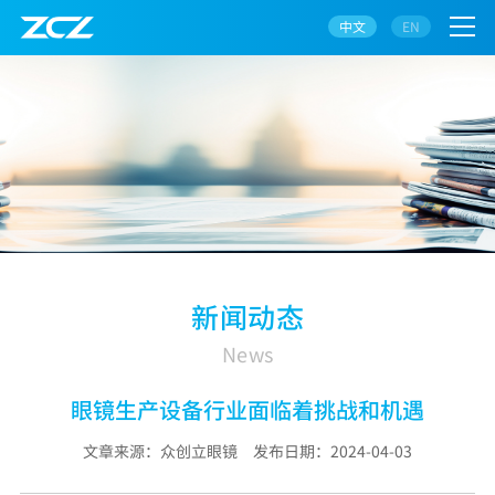
中文
EN
新闻动态
News
眼镜生产设备行业面临着挑战和机遇
文章来源：众创立眼镜 发布日期：2024-04-03