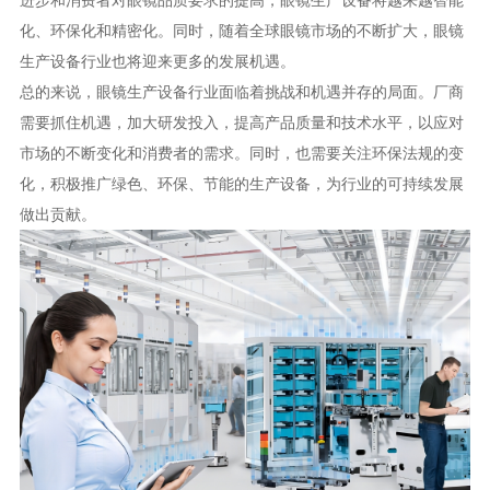
进步和消费者对眼镜品质要求的提高，眼镜生产设备将越来越智能
化、环保化和精密化。同时，随着全球眼镜市场的不断扩大，眼镜
生产设备行业也将迎来更多的发展机遇。
总的来说，眼镜生产设备行业面临着挑战和机遇并存的局面。厂商
需要抓住机遇，加大研发投入，提高产品质量和技术水平，以应对
市场的不断变化和消费者的需求。同时，也需要关注环保法规的变
化，积极推广绿色、环保、节能的生产设备，为行业的可持续发展
做出贡献。