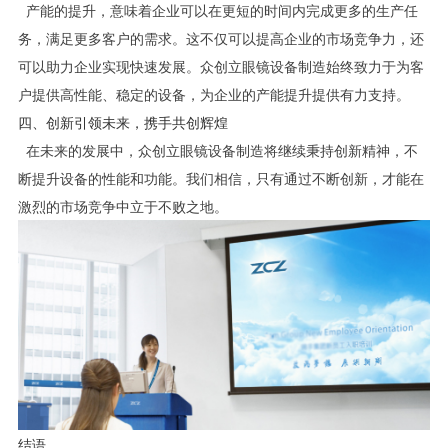
产能的提升，意味着企业可以在更短的时间内完成更多的生产任
务，满足更多客户的需求。这不仅可以提高企业的市场竞争力，还
可以助力企业实现快速发展。众创立眼镜设备制造始终致力于为客
户提供高性能、稳定的设备，为企业的产能提升提供有力支持。
四、创新引领未来，携手共创辉煌
在未来的发展中，众创立眼镜设备制造将继续秉持创新精神，不
断提升设备的性能和功能。我们相信，只有通过不断创新，才能在
激烈的市场竞争中立于不败之地。
结语