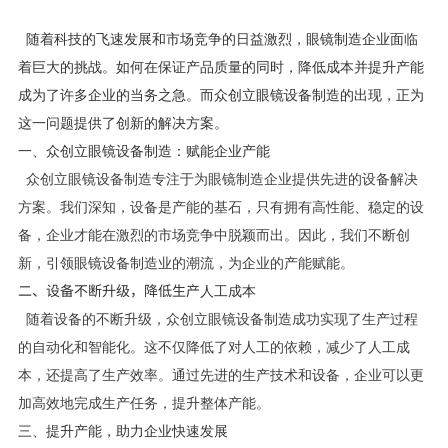
随着科技的飞速发展和市场竞争的日益激烈，眼镜制造企业面临
着巨大的挑战。如何在保证产品质量的同时，降低成本并提升产能
成为了许多企业的当务之急。而众创立眼镜设备制造的出现，正为
这一问题提供了创新的解决方案。
一、众创立眼镜设备制造：赋能企业产能
众创立眼镜设备制造专注于为眼镜制造企业提供先进的设备解决
方案。我们深知，设备是产能的基石，只有拥有高性能、稳定的设
备，企业才能在激烈的市场竞争中脱颖而出。因此，我们不断创
新，引领眼镜设备制造业的潮流，为企业的产能赋能。
二、设备不断升级，降低生产
人工成本
随着设备的不断升级，众创立眼镜设备制造成功实现了生产过程
的自动化和智能化。这不仅降低了对人工的依赖，减少了人工成
本，还提高了生产效率。通过先进的生产技术和设备，企业可以更
加高效地完成生产任务，提升整体产能。
三、提升产能，助力企业快速发展